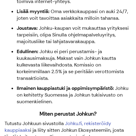
toimiva internet-yhteys.
Lisää myyntiä:
Oma verkkokauppasi on auki 24/7,
joten voit tavoittaa asiakkaita milloin tahansa.
Joustava:
Johku-kaupan voit mukauttaa yrityksesi
tarpeisiin, olipa Sinulla ohjelmapalveluyritys,
majoitusliike tai lahjatavarakauppa.
Edullinen:
Johku ei peri perustamis- ja
kuukausimaksuja. Maksat vain Johkun kautta
kulkevasta liikevaihdosta. Komissio on
korkeimmillaan 2.5% ja se peritään verottomista
transaktioista.
Ilmainen kauppiastuki ja oppimisympäristö:
Johku
on kehitetty Suomessa ja Johkun tukisivusto on
suomenkielinen.
Miten perustat Johkun?
Tutustu Johkuun sivustolla
Johku.fi,
rekisteröidy
kauppiaaks
i ja liity sitten Johkun Ekosysteemiin, josta