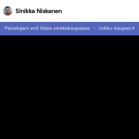
Sinikka Niskanen
Sinikka Niskanen
Palvelujani voit tilata verkkokaupassa
Johku-kaupan kä