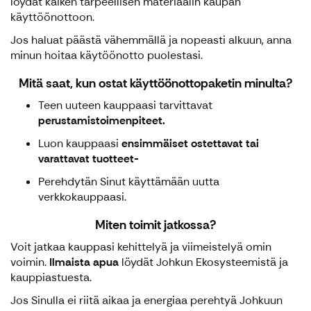
löydät kaiken tarpeellisen materiaalin kaupan
käyttöönottoon.
Jos haluat päästä vähemmällä ja nopeasti alkuun, anna
minun hoitaa käytöönotto puolestasi.
Mitä saat, kun ostat käyttöönottopaketin minulta?
Teen uuteen kauppaasi tarvittavat
perustamistoimenpiteet.
Luon kauppaasi
ensimmäiset ostettavat tai
varattavat tuotteet-
Perehdytän Sinut käyttämään uutta
verkkokauppaasi.
Miten toimit jatkossa?
Voit jatkaa kauppasi kehittelyä ja viimeistelyä omin
voimin.
Ilmaista apua
löydät Johkun Ekosysteemistä ja
kauppiastuesta.
Jos Sinulla ei riitä aikaa ja energiaa perehtyä Johkuun