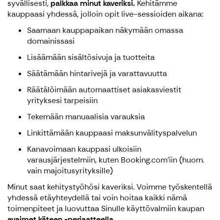
syvällisesti,
palkkaa minut kaveriksi.
Kehitämme
kauppaasi yhdessä, jolloin opit live-sessioiden aikana:
Saamaan kauppapaikan näkymään omassa
domainissasi
Lisäämään sisältösivuja ja tuotteita
Säätämään hintarivejä ja varattavuutta
Räätälöimään automaattiset asiakasviestit
yrityksesi tarpeisiin
Tekemään manuaalisia varauksia
Linkittämään kauppaasi maksunvälityspalvelun
Kanavoimaan kauppasi ulkoisiin
varausjärjestelmiin, kuten Booking.com'iin (huom.
vain majoitusyrityksille)
Minut saat kehitystyöhösi kaveriksi. Voimme työskentellä
yhdessä etäyhteydellä tai voin hoitaa kaikki nämä
toimenpiteet ja luovuttaa Sinulle käyttövalmiin kaupan
avaimet käteen -periaatteella.