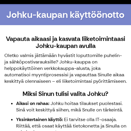
Johku-kaupan käyttöönotto
Vapauta aikaasi ja kasvata liiketoimintaasi
Johku-kaupan avulla
Oletko valmis jättämään hyvästit loputtomille puhelin-
ja sähköpostivarauksille? Johku-kauppa on
helppokäyttöinen verkkokauppa-alusta, joka
automatisoi myyntiprosessisi ja vapauttaa Sinulle aikaa
keskittyä olennaiseen – eli liiketoimintasi pyörittämiseen.
Miksi Sinun tulisi valita Johku?
Aikasi on rahaa:
Johku hoitaa tilaukset puolestasi.
Sinä voit keskittyä siihen, mikä Snulle on tärkeintä.
Yksinkertainen käyttö:
Ei tarvitse olla IT-osaaja.
Riittää, että osaat käyttää tietokonetta ja Sinulla on