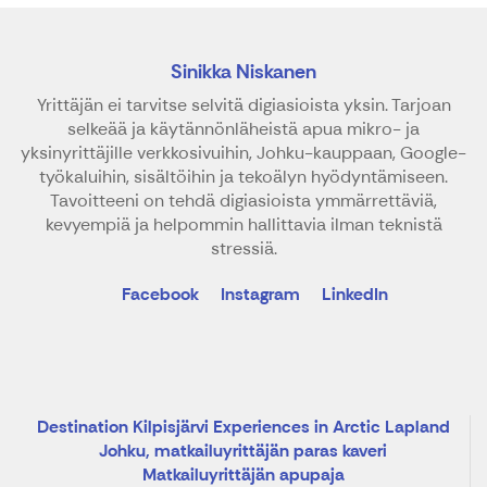
Sinikka Niskanen
Yrittäjän ei tarvitse selvitä digiasioista yksin. Tarjoan
selkeää ja käytännönläheistä apua mikro- ja
yksinyrittäjille verkkosivuihin, Johku-kauppaan, Google-
työkaluihin, sisältöihin ja tekoälyn hyödyntämiseen.
Tavoitteeni on tehdä digiasioista ymmärrettäviä,
kevyempiä ja helpommin hallittavia ilman teknistä
stressiä.
Facebook
Instagram
LinkedIn
Destination Kilpisjärvi Experiences in Arctic Lapland
Johku, matkailuyrittäjän paras kaveri
Matkailuyrittäjän apupaja