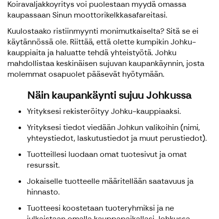
Koiravaljakkoyritys voi puolestaan myydä omassa
kaupassaan Sinun moottorikelkkasafareitasi.
Kuulostaako ristiinmyynti monimutkaiselta? Sitä se ei
käytännössä ole. Riittää, että olette kumpikin Johku-
kauppiaita ja haluatte tehdä yhteistyötä. Johku
mahdollistaa keskinäisen sujuvan kaupankäynnin, josta
molemmat osapuolet pääsevät hyötymään.
Näin kaupankäynti sujuu Johkussa
Yrityksesi rekisteröityy Johku-kauppiaaksi.
Yrityksesi tiedot viedään Johkun valikoihin (nimi,
yhteystiedot, laskutustiedot ja muut perustiedot).
Tuotteillesi luodaan omat tuotesivut ja omat
resurssit.
Jokaiselle tuotteelle määritellään saatavuus ja
hinnasto.
Tuotteesi koostetaan tuoteryhmiksi ja ne
julkaistaan omalla kauppapaikallasi Johkussa.