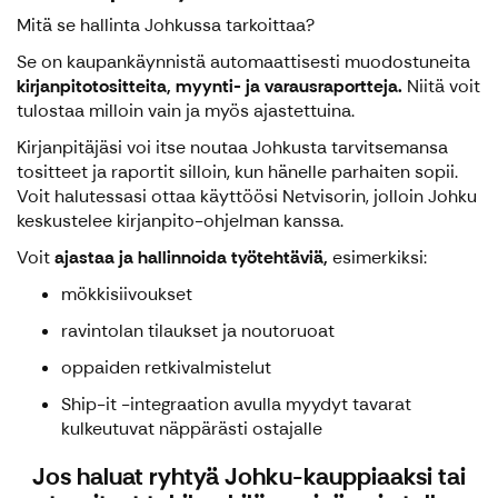
Mitä se hallinta Johkussa tarkoittaa?
Se on kaupankäynnistä automaattisesti muodostuneita
kirjanpitotositteita, myynti- ja varausraportteja.
Niitä voit
tulostaa milloin vain ja myös ajastettuina.
Kirjanpitäjäsi voi itse noutaa Johkusta tarvitsemansa
tositteet ja raportit silloin, kun hänelle parhaiten sopii.
Voit halutessasi ottaa käyttöösi Netvisorin, jolloin Johku
keskustelee kirjanpito-ohjelman kanssa.
Voit
ajastaa ja hallinnoida työtehtäviä,
esimerkiksi:
mökkisiivoukset
ravintolan tilaukset ja noutoruoat
oppaiden retkivalmistelut
Ship-it -integraation avulla myydyt tavarat
kulkeutuvat näppärästi ostajalle
Jos haluat ryhtyä Johku-kauppiaaksi tai