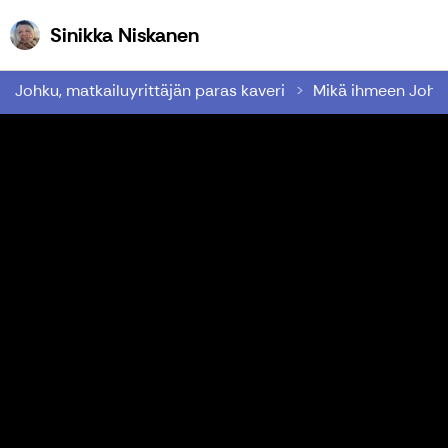
Sinikka Niskanen
Sinikka Niskanen
Johku, matkailuyrittäjän paras kaveri
Mikä ihmeen Johk