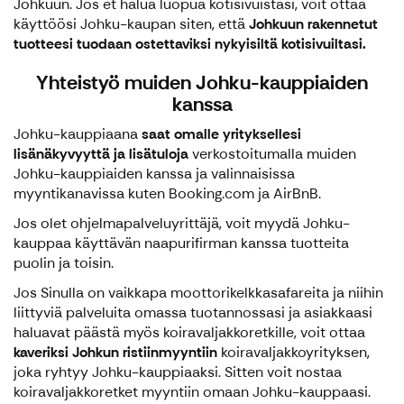
Johkuun. Jos et halua luopua kotisivuistasi, voit ottaa
käyttöösi Johku-kaupan siten, että
Johkuun rakennetut
tuotteesi tuodaan ostettaviksi nykyisiltä kotisivuiltasi.
Yhteistyö muiden Johku-kauppiaiden
kanssa
Johku-kauppiaana
saat omalle yrityksellesi
lisänäkyvyyttä ja lisätuloja
verkostoitumalla muiden
Johku-kauppiaiden kanssa ja valinnaisissa
myyntikanavissa kuten Booking.com ja AirBnB.
Jos olet ohjelmapalveluyrittäjä, voit myydä Johku-
kauppaa käyttävän naapurifirman kanssa tuotteita
puolin ja toisin.
Jos Sinulla on vaikkapa moottorikelkkasafareita ja niihin
liittyviä palveluita omassa tuotannossasi ja asiakkaasi
haluavat päästä myös koiravaljakkoretkille, voit ottaa
kaveriksi Johkun ristiinmyyntiin
koiravaljakkoyrityksen,
joka ryhtyy Johku-kauppiaaksi. Sitten voit nostaa
koiravaljakkoretket myyntiin omaan Johku-kauppaasi.