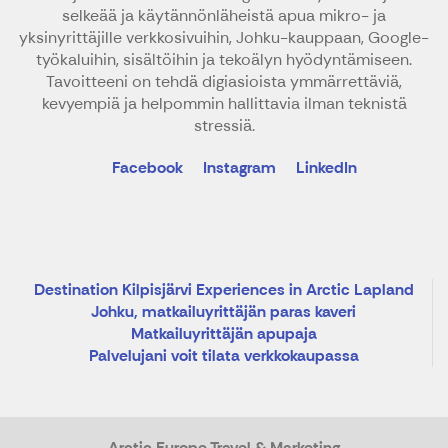
selkeää ja käytännönläheistä apua mikro- ja
yksinyrittäjille verkkosivuihin, Johku-kauppaan, Google-
työkaluihin, sisältöihin ja tekoälyn hyödyntämiseen.
Tavoitteeni on tehdä digiasioista ymmärrettäviä,
kevyempiä ja helpommin hallittavia ilman teknistä
stressiä.
Facebook
Instagram
LinkedIn
Destination Kilpisjärvi Experiences in Arctic Lapland
Johku, matkailuyrittäjän paras kaveri
Matkailuyrittäjän apupaja
Palvelujani voit tilata verkkokaupassa
Arctic Europe Travel & Marketing