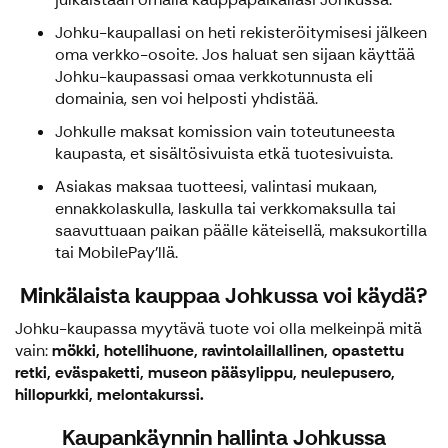
Johku-kaupallasi on heti rekisteröitymisesi jälkeen
oma verkko-osoite. Jos haluat sen sijaan käyttää
Johku-kaupassasi omaa verkkotunnusta eli
domainia, sen voi helposti yhdistää.
Johkulle maksat komission vain toteutuneesta
kaupasta, et sisältösivuista etkä tuotesivuista.
Asiakas maksaa tuotteesi, valintasi mukaan,
ennakkolaskulla, laskulla tai verkkomaksulla tai
saavuttuaan paikan päälle käteisellä, maksukortilla
tai MobilePay'llä.
Minkälaista kauppaa Johkussa voi käydä?
Johku-kaupassa myytävä tuote voi olla melkeinpä mitä
vain:
mökki, hotellihuone, ravintolaillallinen, opastettu
retki, eväspaketti, museon pääsylippu, neulepusero,
hillopurkki, melontakurssi.
Kaupankäynnin hallinta Johkussa