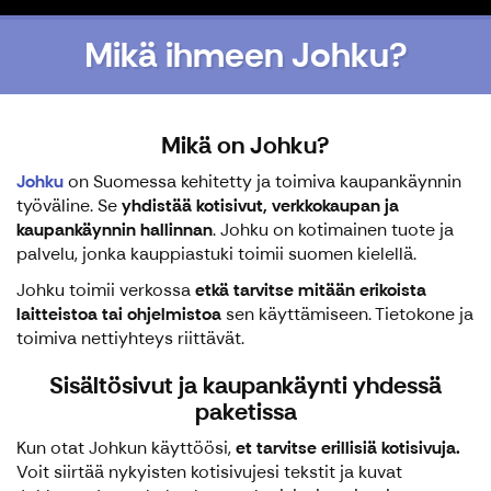
Mikä ihmeen Johku?
Mikä on Johku?
Johku
on Suomessa kehitetty ja toimiva kaupankäynnin
työväline. Se
yhdistää kotisivut, verkkokaupan ja
kaupankäynnin hallinnan
. Johku on kotimainen tuote ja
palvelu, jonka kauppiastuki toimii suomen kielellä.
Johku toimii verkossa
etkä tarvitse mitään erikoista
laitteistoa tai ohjelmistoa
sen käyttämiseen. Tietokone ja
toimiva nettiyhteys riittävät.
Sisältösivut ja kaupankäynti yhdessä
paketissa
Kun otat Johkun käyttöösi,
et tarvitse erillisiä kotisivuja.
Voit siirtää nykyisten kotisivujesi tekstit ja kuvat